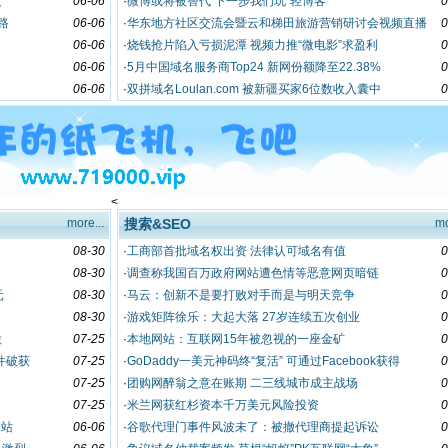
复
06-06
·
微博或将被替代 下一步我们玩“轻博客”
0
路
06-06
·
华东地方社区交流会暨云和梯田旅游营销研讨会视频直播
0
06-06
·
烧钱抢片陷入亏损泥潭 视频力推“微电影”求盈利
0
06-06
·
5月中国域名服务商Top24 新网份额降至22.38%
0
06-06
·
双拼域名Loulan.com 被新疆买家6位数收入囊中
0
<
more...
搜索&SEO
mo
08-30
·
工商部首批域名权出资 法律认可域名有值
0
08-30
·
调查称我国百万政府网站遭色情等恶意网页暗链
0
元
08-30
·
马云：创新不是要打败对手而是与明天竞争
0
08-30
·
游戏矩阵徐乐：大起大落 27岁连续五次创业
0
股
07-25
·
本地网站：互联网15年被忽视的一座金矿
0
件破获
07-25
·
GoDaddy一美元神码终“复活” 可通过Facebook获得
0
07-25
·
团购网醉翁之意在账期 二三线城市成主战场
0
资
07-25
·
米兰网获红杉资本千万美元风险投资
0
网站
06-06
·
谷歌代理门事件风波未了：被撤代理商提起诉讼
0