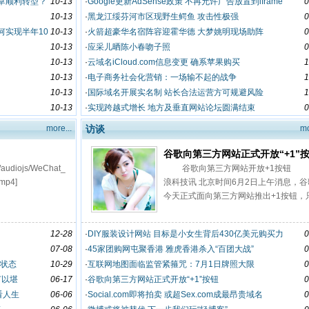
草顺利转型？
10-13
·
Google更新AdSense政策 不再允许广告放置到iframe
0
10-13
·
黑龙江绥芬河市区现野生鳄鱼 攻击性极强
0
何实现半年10
10-13
·
火箭超豪华名宿阵容迎霍华德 大梦姚明现场助阵
0
10-13
·
应采儿晒陈小春吻子照
0
10-13
·
云域名iCloud.com信息变更 确系苹果购买
1
10-13
·
电子商务社会化营销：一场输不起的战争
1
10-13
·
国际域名开展实名制 站长合法运营方可规避风险
1
10-13
·
实现跨越式增长 地方及垂直网站论坛圆满结束
0
more...
访谈
mo
谷歌向第三方网站正式开放“+1”
/audiojs/WeChat_
谷歌向第三方网站开放+1按钮 
mp4]
浪科技讯 北京时间6月2日上午消息，谷
今天正式面向第三方网站推出+1按钮，
需插入一段网页代码即可调用。 谷
已在Android Market、B
12-28
·
DIY服装设计网站 目标是小女生背后430亿美元购买力
0
07-08
·
45家团购网屯聚香港 雅虎香港杀入“百团大战”
0
险状态
10-29
·
互联网地图面临监管紧箍咒：7月1日牌照大限
0
何以堪
06-17
·
谷歌向第三方网站正式开放“+1”按钮
0
看人生
06-06
·
Social.com即将拍卖 或超Sex.com成最昂贵域名
0