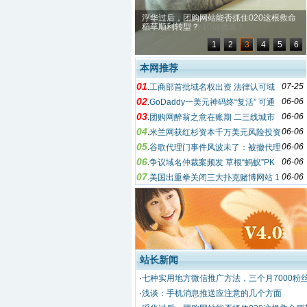
后，团购网站能否抓住020这根救命
百亿美金平台想象：外卖O2O平台“饿了
利转型？
么”如何实现半年10倍增速？
1
2
3
4
5
6
本网推荐
01
07-25
.
工商部首批域名权出资 法律认可域
02
06-06
名有值
.
GoDaddy一美元神码终“复活” 可通
03
06-06
过Facebook获得
.
团购网醉翁之意在账期 二三线城市
04
06-06
成主战场
.
米兰网获红杉资本千万美元风险投资
05
06-06
.
谷歌代理门事件风波未了：被撤代理
06
06-06
商提起诉讼
.
争议域名仲裁案频发 草根“蚂蚁”PK
07
06-06
互联网“大象”
.
美国出重拳关闭三大扑克赌博网站 1
1人面临起诉
站长新闻
·
七种实用地方微信推广方法，三个月7000粉
·
浅谈：手机消息推送应注意的几个方面