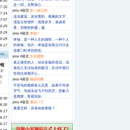
8-30
走一回，去释放心..
7-16
yiou 4留言
拾一抹心情
7-14
淡淡素笺，浓浓墨韵，典雅的文字，
7-07
浸染尘世情怀；悠悠岁月，袅袅茶
0-29
香，别致的杯盏，盛..
0-29
yiou 4留言
幸福！
0-29
幸福，是一种人生的感悟，一种个人
的体验。也许，幸福是你风尘仆仆走
6-17
进家门时亲切的笑..
re...
yiou 4留言
生活感悟
真正痛苦的人，却在笑脸的背后，流
按钮
着别人无法知道的眼泪，生活中我们
新
笑得比谁都开心，..
歌
yiou 4留言
精辟论断
只
不管鸟的翅膀多么完美，如果不凭借
歌
空气，鸟就永远飞不到高空。想象力
是翅膀，客观实际..
8-30
yiou 4留言
测试一下
8-30
看看怎样，还有啥效果呢？..
6-17
6-17
6-17