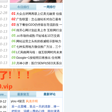
9-12
自媒体该如何在“快文化”环境中如鱼得水
今日排行
一周排行
2-28
01
.
大众点评网再获上亿美元融资 估值
0-13
02
近10亿美元
.
广告联盟：怎么做站长对自己最有
03
利
.
当下餐饮O2O仍停留在导流阶段 一
0-13
04
旦爆发则不可估量
.
传开心网计划赴美上市 互联网行业
0-13
05
再掀上市潮
.
.cc市场待成熟 IT短域名10万交易
0-13
06
现苗头
.
网站运营之头衔的权威暗示影响力
0-13
07
.
七种实用地方微信推广方法，三个
0-13
08
月7000粉丝的秘诀
.
LC风格网马啦：做互联网时尚未来
0-13
09
的生意
.
Google+1按钮明日将推出 任何网
0-13
10
站都可以添加
.
月神小胖：医疗SEM与SEO关系分
析
最新留言
最新评论
re...
yiou 4留言
风清月明
9-12
采一点晨曦，装点一天的清新，捧一
8-30
把阳光，温暖一季的心情。雨中潇洒