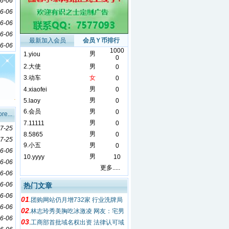
6-06
6-06
6-06
6-06
最新加入会员
会员Ｙ币排行
6-06
1000
男
1.
yiou
0
2.
大使
男
0
3.
动车
女
0
男
4.
xiaofei
0
男
5.
laoy
0
6.
会员
男
0
re...
男
7.
11111
0
7-25
男
8.
5865
0
7-25
9.
小五
男
0
6-06
男
10.
yyyy
10
6-06
更多.....
6-06
6-06
热门文章
6-06
01
.
团购网站仍月增732家 行业洗牌局
6-06
02
面迟迟未至
.
林志玲秀美胸吃冰激凌 网友：宅男
6-06
03
都酥了
.
工商部首批域名权出资 法律认可域