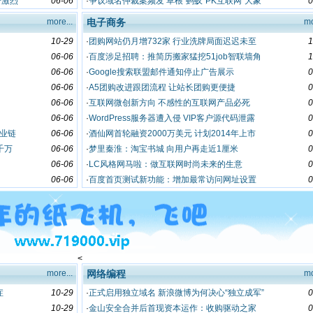
争激烈
06-06
·
争议域名仲裁案频发 草根“蚂蚁”PK互联网“大象”
0
more...
电子商务
mo
10-29
·
团购网站仍月增732家 行业洗牌局面迟迟未至
1
06-06
·
百度涉足招聘：推简历搬家猛挖51job智联墙角
1
06-06
·
Google搜索联盟邮件通知停止广告展示
0
06-06
·
A5团购改进跟团流程 让站长团购更便捷
0
06-06
·
互联网微创新方向 不感性的互联网产品必死
0
06-06
·
WordPress服务器遭入侵 VIP客户源代码泄露
0
业链
06-06
·
酒仙网首轮融资2000万美元 计划2014年上市
0
千万
06-06
·
梦里秦淮：淘宝书城 向用户再走近1厘米
0
06-06
·
LC风格网马啦：做互联网时尚未来的生意
0
06-06
·
百度首页测试新功能：增加最常访问网址设置
0
<
more...
网络编程
mo
症
10-29
·
正式启用独立域名 新浪微博为何决心“独立成军”
0
10-29
·
金山安全合并后首现资本运作：收购驱动之家
0