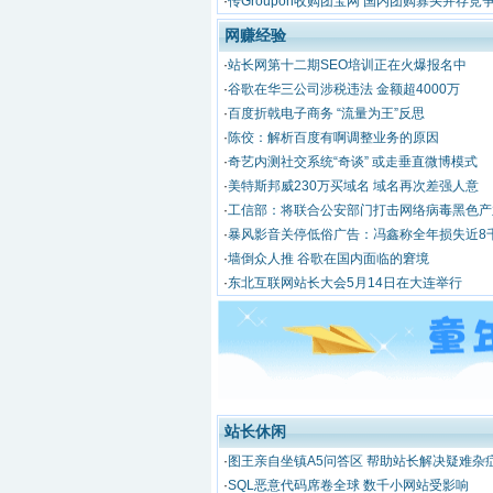
·
传Groupon收购团宝网 国内团购寡头并存竞
网赚经验
·
站长网第十二期SEO培训正在火爆报名中
·
谷歌在华三公司涉税违法 金额超4000万
·
百度折戟电子商务 “流量为王”反思
·
陈佼：解析百度有啊调整业务的原因
·
奇艺内测社交系统“奇谈” 或走垂直微博模式
·
美特斯邦威230万买域名 域名再次差强人意
·
工信部：将联合公安部门打击网络病毒黑色产
·
暴风影音关停低俗广告：冯鑫称全年损失近8
·
墙倒众人推 谷歌在国内面临的窘境
·
东北互联网站长大会5月14日在大连举行
站长休闲
·
图王亲自坐镇A5问答区 帮助站长解决疑难杂
·
SQL恶意代码席卷全球 数千小网站受影响