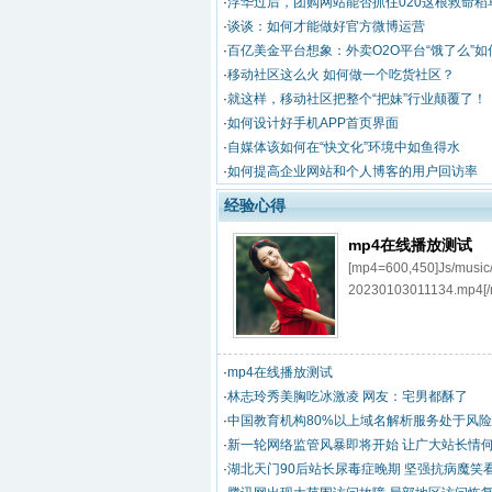
·
浮华过后，团购网站能否抓住020这根救命稻
·
谈谈：如何才能做好官方微博运营
·
百亿美金平台想象：外卖O2O平台“饿了么”如
倍增速？
·
移动社区这么火 如何做一个吃货社区？
·
就这样，移动社区把整个“把妹”行业颠覆了！
·
如何设计好手机APP首页界面
·
自媒体该如何在“快文化”环境中如鱼得水
·
如何提高企业网站和个人博客的用户回访率
经验心得
mp4在线播放测试
[mp4=600,450]Js/music
20230103011134.mp4[/
·
mp4在线播放测试
·
林志玲秀美胸吃冰激凌 网友：宅男都酥了
·
中国教育机构80%以上域名解析服务处于风
·
新一轮网络监管风暴即将开始 让广大站长情
·
湖北天门90后站长尿毒症晚期 坚强抗病魔笑