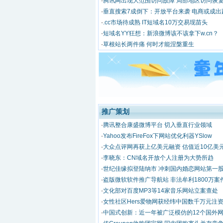
·
腾讯网出现大范围访问故障 局部地区访问恢
·
垂直搜索7成倒下：开放平台来袭 电商或成出
·
.cc市场待成熟 IT短域名10万交易现苗头
·
短域名YY狂想：新浪微博该不该拿下w.cn？
·
草根站长两件痛 何时才能涅槃重生
推广策划
·
腾讯整合康盛微博平台 切入垂直行业领域
·
Yahoo发布FireFox下网站优化利器YSlow
·
大众点评网再获上亿美元融资 估值近10亿美
·
李晓东：CN域名开放个人注册为大势所趋
·
世纪佳缘拟登陆纳市 冲刺国内婚恋网站第一
·
盗版微软软件推广导航站 非法牟利1800万案
·
文化部对百度MP3等14家音乐网站立案查处
·
女性社区Hers爱物网获经纬中国数千万元注
·
中国式创新：近一年被广泛模仿的12个国外