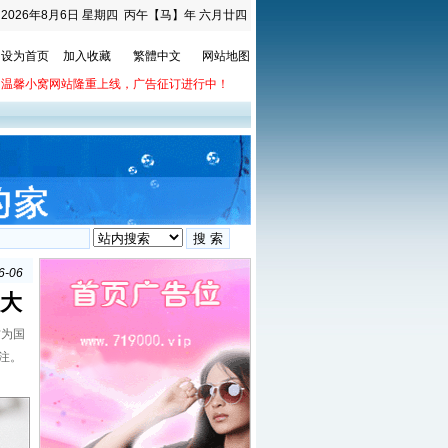
2026年8月6日
星期四
丙午【马】年 六月廿四
设为首页
加入收藏
繁體中文
网站地图
温馨小窝网站隆重上线，广告征订进行中！
8-30
6-06
8-30
8-30
“大
6-06
8-30
为国
6-06
注。
8-30
8-30
6-06