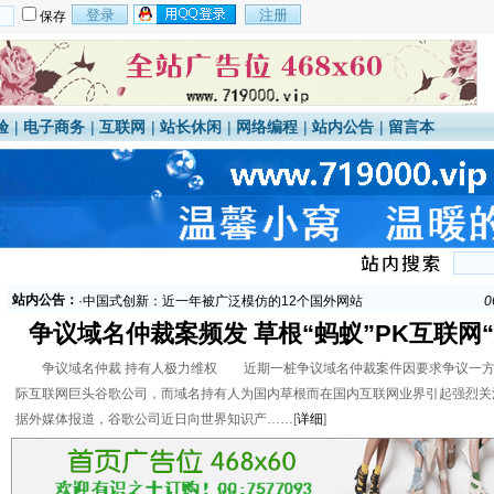
保存
验
|
电子商务
|
互联网
|
站长休闲
|
网络编程
|
站内公告
|
留言本
·
腾讯整合康盛微博平台 切入垂直行业领域
0
·
中国式创新：近一年被广泛模仿的12个国外网站
0
站内公告：
·
Yahoo发布FireFox下网站优化利器YSlow
0
·
大众点评网再获上亿美元融资 估值近10亿美元
0
争议域名仲裁案频发 草根“蚂蚁”PK互联网
·
传Groupon收购团宝网 国内团购寡头并存竞争激烈
0
象”
·
腾讯整合康盛微博平台 切入垂直行业领域
0
争议域名仲裁 持有人极力维权 近期一桩争议域名仲裁案件因要求争议一方
·
中国式创新：近一年被广泛模仿的12个国外网站
0
际互联网巨头谷歌公司，而域名持有人为国内草根而在国内互联网业界引起强烈关
·
Yahoo发布FireFox下网站优化利器YSlow
0
据外媒体报道，谷歌公司近日向世界知识产……[
详细
]
·
大众点评网再获上亿美元融资 估值近10亿美元
0
·
传Groupon收购团宝网 国内团购寡头并存竞争激烈
0