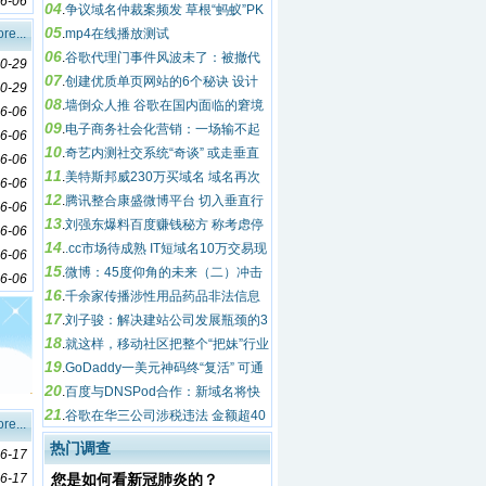
6-06
04
名有值
.
争议域名仲裁案频发 草根“蚂蚁”PK
05
re...
互联网“大象”
.
mp4在线播放测试
06
.
谷歌代理门事件风波未了：被撤代
0-29
07
理商提起诉讼
.
创建优质单页网站的6个秘诀 设计
0-29
08
别出心裁的单页网站
.
墙倒众人推 谷歌在国内面临的窘境
6-06
09
.
电子商务社会化营销：一场输不起
6-06
10
的战争
.
奇艺内测社交系统“奇谈” 或走垂直
6-06
11
微博模式
.
美特斯邦威230万买域名 域名再次
6-06
12
差强人意
.
腾讯整合康盛微博平台 切入垂直行
6-06
13
业领域
.
刘强东爆料百度赚钱秘方 称考虑停
6-06
14
止广告投放
.
.cc市场待成熟 IT短域名10万交易现
6-06
15
苗头
.
微博：45度仰角的未来（二）冲击
6-06
16
社交网络与实时通讯
.
千余家传播涉性用品药品非法信息
17
网站被依法查处
.
刘子骏：解决建站公司发展瓶颈的3
18
大建议
.
就这样，移动社区把整个“把妹”行业
19
颠覆了！
.
GoDaddy一美元神码终“复活” 可通
20
过Facebook获得
.
百度与DNSPod合作：新域名将快
21
速被百度收录
.
谷歌在华三公司涉税违法 金额超40
re...
00万
热门调查
6-17
6-17
您是如何看新冠肺炎的？