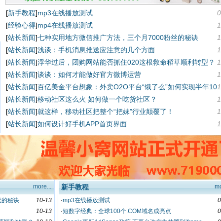
[
新手教程
]
mp3在线播放测试
0
就这样，移动社区把整个“把妹”行业颠覆
如何设计好手机APP首页界面
了！
[
经验心得
]
mp4在线播放测试
1
[
站长新闻
]
七种实用地方微信推广方法，三个月7000粉丝的秘诀
1
[
站长新闻
]
浅谈：手机消息推送应注意的几个方面
1
[
站长新闻
]
浮华过后，团购网站能否抓住020这根救命稻草顺利转型？
1
[
站长新闻
]
谈谈：如何才能做好官方微博运营
1
[
站长新闻
]
百亿美金平台想象：外卖O2O平台“饿了么”如何实现半年10
1
倍增速？
[
站长新闻
]
移动社区这么火 如何做一个吃货社区？
1
[
站长新闻
]
就这样，移动社区把整个“把妹”行业颠覆了！
1
[
站长新闻
]
如何设计好手机APP首页界面
1
more...
新手教程
mo
丝的秘诀
10-13
·
mp3在线播放测试
0
10-13
·
短数字经典：全球100个.COM域名成亮点
0