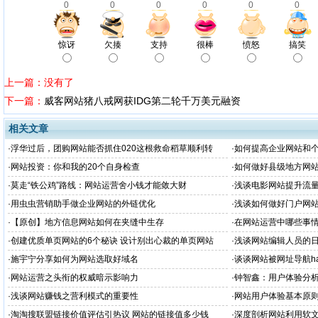
0
0
0
0
0
0
惊讶
欠揍
支持
很棒
愤怒
搞笑
上一篇：没有了
下一篇：
威客网站猪八戒网获IDG第二轮千万美元融资
相关文章
·
浮华过后，团购网站能否抓住020这根救命稻草顺利转
·
如何提高企业网站和
型？
·
网站投资：你和我的20个自身检查
·
如何做好县级地方网
·
莫走“铁公鸡”路线：网站运营舍小钱才能敛大财
·
浅谈电影网站提升流
·
用虫虫营销助手做企业网站的外链优化
·
浅谈如何做好门户网
·
【原创】地方信息网站如何在夹缝中生存
·
在网站运营中哪些事
·
创建优质单页网站的6个秘诀 设计别出心裁的单页网站
·
浅谈网站编辑人员的
·
施宇宁分享如何为网站选取好域名
·
谈谈网站被网址导航ha
·
网站运营之头衔的权威暗示影响力
·
钟智鑫：用户体验分
·
浅谈网站赚钱之营利模式的重要性
·
网站用户体验基本原
·
淘淘搜联盟链接价值评估引热议 网站的链接值多少钱
·
深度剖析网站利用软