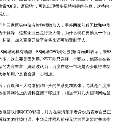
索“UI设计师招聘”，可以出现很多招聘相关的信息，这些内
提供。
的三家巨头中仅有智联招聘加入，另外两家前程无忧和中华
给予解释，这些企业已是行业大佬，为什么现在要插入一个百
一杯羹。加入百度开放平台将来还可能受制于人。
城同样有顾虑，58同城CEO姚劲波(微博)当时表示，来58
的多。这主要是因为用户不可能只选择一个职业，他还会在各
站的内容丰富。姚劲波认为，百度在这一市场是否会取得成功
及参加用户是否会进一步增加。
，百度和三大网络招聘巨头的关系更加紧张，尤其是百度推
他招聘网站上的资料直接平移过来，相当于对几大招聘网站釜
电智联招聘CEO郭盛，对方在弄清楚来者身份后表示自己正
后就匆匆挂掉电话。中华英才网和前程无忧方面则暂时并未作