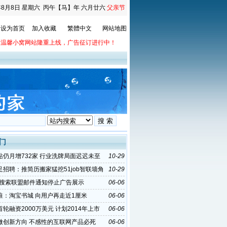
年8月8日
星期六
丙午【马】年 六月廿六
父亲节
设为首页
加入收藏
繁體中文
网站地图
温馨小窝网站隆重上线，广告征订进行中！
门
站仍月增732家 行业洗牌局面迟迟未至
10-29
足招聘：推简历搬家猛挖51job智联墙角
10-29
le搜索联盟邮件通知停止广告展示
06-06
淮：淘宝书城 向用户再走近1厘米
06-06
轮融资2000万美元 计划2014年上市
06-06
微创新方向 不感性的互联网产品必死
06-06