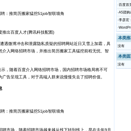
·
百度首
·
A5团
·
李彦宏
·
Word
出百度人才(腾讯科技配图)
本类推
，遭遇微博冲击和泄露隐私质疑的招聘网站近日又雪上加霜，具
没有
然介入网络招聘市场，并推出简历搬家工具猛挖前程无忧、智
本类固
没有
示，随着百度介入网络招聘市场，国内招聘市场格局将不可
为广告呈现工具，对于高端人群来说慢慢失去了招聘价值。
息
聘市场，随着招聘市场越来越从线下转到线上，早在去年9月