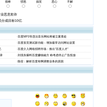
很棒
愤怒
搞笑
恶心
不解
行业恶意欺诈
员分成目标10亿
·
百度MP3等违法音乐网站将被立案查处
·
百度首页测试新功能：增加最常访问网址设置
亿
·
百度介入网络招聘市场：推出“百度人才”
收录
·
刘强东爆料百度赚钱秘方 称考虑停止广告投放
·
陈佼：解析百度有啊调整业务的原因