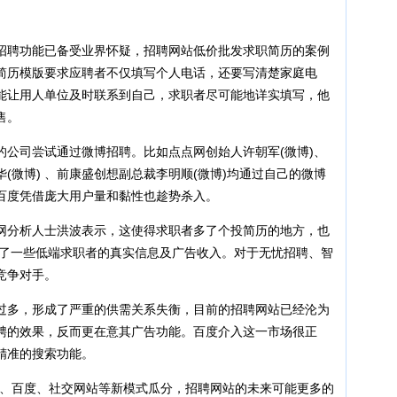
聘功能已备受业界怀疑，招聘网站低价批发求职简历的案例
简历模版要求应聘者不仅填写个人电话，还要写清楚家庭电
能让用人单位及时联系到自己，求职者尽可能地详实填写，他
售。
司尝试通过微博招聘。比如点点网创始人许朝军(微博)、
(微博) 、前康盛创想副总裁李明顺(微博)均通过自己的微博
百度凭借庞大用户量和黏性也趁势杀入。
分析人士洪波表示，这使得求职者多了个投简历的地方，也
得了一些低端求职者的真实信息及广告收入。对于无忧招聘、智
竞争对手。
多，形成了严重的供需关系失衡，目前的招聘网站已经沦为
聘的效果，反而更在意其广告功能。百度介入这一市场很正
精准的搜索功能。
、百度、社交网站等新模式瓜分，招聘网站的未来可能更多的