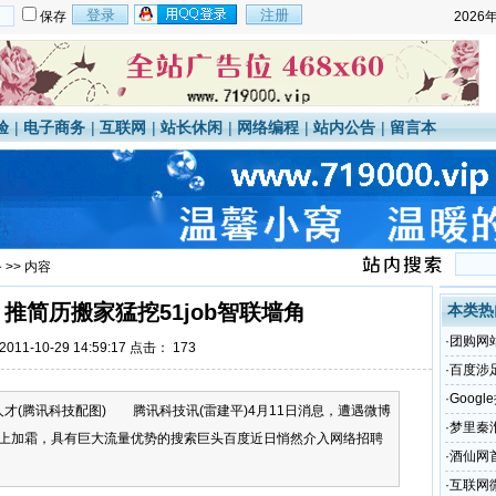
保存
2026
验
|
电子商务
|
互联网
|
站长休闲
|
网络编程
|
站内公告
|
留言本
务
>> 内容
推简历搬家猛挖51job智联墙角
本类热
·
团购网
11-10-29 14:59:17 点击：
173
·
百度涉
·
Goog
讯科技配图) 腾讯科技讯(雷建平)4月11日消息，遭遇微博
·
梦里秦
上加霜，具有巨大流量优势的搜索巨头百度近日悄然介入网络招聘
·
酒仙网首
·
互联网