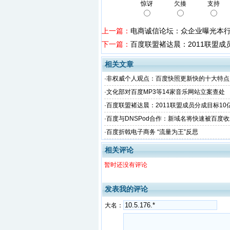
惊讶
欠揍
支持
上一篇：
电商诚信论坛：众企业曝光本
下一篇：
百度联盟褚达晨：2011联盟成
相关文章
·
非权威个人观点：百度快照更新快的十大特点
·
文化部对百度MP3等14家音乐网站立案查处
·
百度联盟褚达晨：2011联盟成员分成目标10
·
百度与DNSPod合作：新域名将快速被百度
·
百度折戟电子商务 “流量为王”反思
相关评论
暂时还没有评论
发表我的评论
大名：