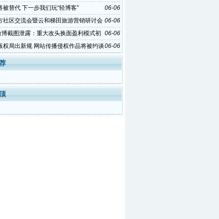
将被替代 下一步我们玩“轻博客”
06-06
方社区交流会暨云和梯田旅游营销研讨会
06-06
播
微博截图泄露：重大改头换面盈利模式初
06-06
版权局出新规 网站传播侵权作品将被约谈
06-06
荐
顶