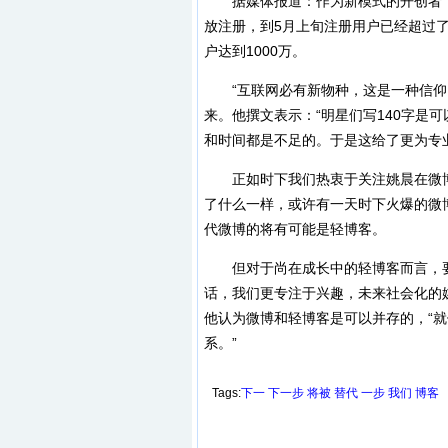
据媒体报道：作为新模式的开创者
放注册，到5月上旬注册用户已经超过了
户达到1000万。
“互联网必有新物种，这是一种信仰
来。他撰文表示：“明星们写140字是
和时间都是不足的。于是这给了更为专
正如时下我们热衷于关注姚晨在微
了什么一样，或许有一天时下火爆的微
代微博的将有可能是轻博客。
但对于尚在成长中的轻博客而言，
话，我们更专注于兴趣，未来社会化的
他认为微博和轻博客是可以并存的，“就像美
系。”
Tags:
下一
下一步
将被
替代
一步
我们
博客