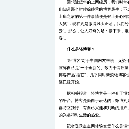
回想近些年的上网经历，我们时常
们知道那个时候徐静蕾的博客最牛；不
上班之后的第一件事情便是登上开心网
人笑”，现在则是微博风头正劲，我们纷
云”。那么，让人好奇的是：接下来，
客”。
什么是轻博客？
“轻博客”对于中国网友来说，无
宣称自己是“一个全新的、致力于高质量
博客产品“推它”，几乎同时新浪轻博客
逐已经开始。
据相关报道：轻博客是一种介于博
的平台。博客是倾向于表达的；微博则
群特立独行、有自己兴趣和判断的用户
的兴趣和对生活的热爱。
记者登录点点网体验究竟什么是轻