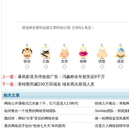
请选择您看到这篇文章时的心情: 已有
0
人表态：
0
0
0
0
0
0
惊讶
欠揍
支持
很棒
愤怒
搞笑
上一篇：
暴风影音关停低俗广告：冯鑫称全年损失近8千万
下一篇：
美特斯邦威230万买域名 域名再次差强人意
相关文章
·
网络公开课模式已失败？不，它只是进入2.0时代
·
拒绝入不敷出：草根
·
如何整合一个优秀的网络营销团队
·
Sunday团队：彻底
念“态度力
·
魏武挥：网站“分享”背后的网络价值
·
新一轮网络监管风暴即
·
重庆网络高手创办“色情七月天”牟利获刑
·
百度介入网络招聘市场