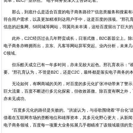
简单，B2C产业亦然。”电子商务资深人士告诉记者。
那么，到底什么是适合百度的电子商务路径?“信息类服务和搜索有
符合用户需求，以及更加精准到达用户手中，这是百度的强项。”邢孔
信息的赶集网、58同城等网站，羽翼尚未丰满，这给百度留出了巨大
此外，C2C经历过去几年野蛮成长，日渐式微，B2C甚嚣尘上。除
电子商务亦蜂拥而出，京东、凡客等网站异军突起。业内分析，未来几
C领域。
但乐酷天成立已有一年多时间，亦未见较大起色。邢孔育表示：“谁
要。”邢孔育认为，不管是B2C，还是C2C，最终都是落实电子商务的
无论如何，有啊商城的关闭，对百度的多元化扩张冲动带来了警示
巨大流量，百度不断进行多元化探索，但收效甚微。除百度有啊之外，
亦未见成功。
“百度多元化的路径是失败的。”洪波认为，与谷歌围绕着“平台化”
借着在互联网市场的垄断地位和雄厚资本，其多元化野心更大，从新闻
电子商务领域，百度每一项重大业务拓展几乎都瞄准了该领域最强的竞