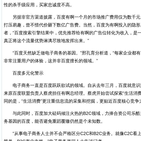
性的杀手级应用，买家忠诚度不高。
另据非官方渠道披露，百度有啊一个月的市场推广费用仅为数千元。
打压易趣，曾不惜代价砸下数亿广告费。当然，百度为有啊投入的隐形
者，“百度搜索引擎结果中，优先推荐给有啊的广告位转化为收入，是
真正将这个流量优势淋漓尽致地发挥出来。”
“百度天然缺乏做电子商务的基因。”邢孔育分析道，“每家企业都有
非常注重用户的体验，这并非百度擅长的领域。”
百度多元化警示
电子商务一直是百度跃跃欲试的领域。自从去年三月，百度就意识
来原百度联盟负责人蔡虎担任有啊总经理。蔡虎开始尝试探索“生活消费
同的是，“生活消费”更注重信息流的采集和挖掘，更贴近百度核心竞争
与此同时，百度加大砝码倾注火热的B2C领域，力捧合资公司乐酷
务基因的百度，能否避免重蹈覆辙仍然是个未知数。
“从事电子商务人士并不会严格区分C2C和B2C业务。就像C2C看