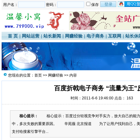
用户名：
密码：
保存
首 页
|
网站运营
|
站长新闻
|
网赚经验
|
电子商务
|
互联网
|
站长休
您现在的位置：
首页
>>
网赚经验
>> 内容
百度折戟电子商务 “流量为王”
时间：2011-6-6 19:46:00 点击：
163
核心提示：
核心提示：百度过分轻视竞争对手实力，放大自己的能力
中，多次失败的重要原因。 辛苑薇 北京报道 为了让用户找到自己，美
支付给搜索引擎平台...