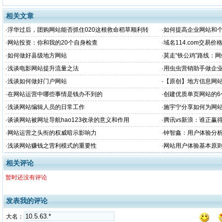
相关文章
·
浮华过后，团购网站能否抓住020这根救命稻草顺利转
·
如何提高企业网站和
型？
·
网站投资：你和我的20个自身检查
·
域名114.com交易价
·
如何做好县级地方网站
·
莫走“铁公鸡”路线：
·
浅谈电影网站提升流量之法
·
用虫虫营销助手做企
·
浅谈如何做好门户网站
·
【原创】地方信息网
·
在网站运营中哪些事情是钱办不到的
·
创建优质单页网站的6
·
浅谈网站编辑人员的日常工作
·
施宇宁分享如何为网
·
谈谈网站被网址导航hao123收录的意义和作用
·
腾讯vs新浪：谁正赢
·
网站运营之头衔的权威暗示影响力
·
钟智鑫：用户体验分
·
浅谈网站赚钱之营利模式的重要性
·
网站用户体验基本原
相关评论
暂时还没有评论
发表我的评论
大名：