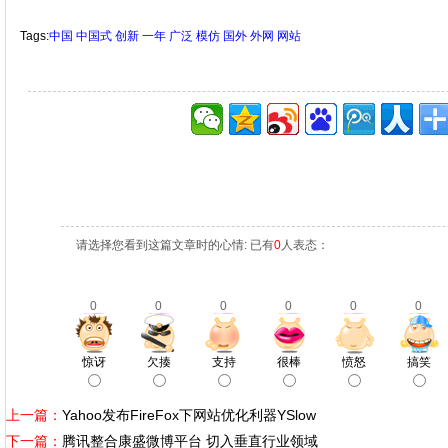
Tags:
中国
中国式
创新
一年
广泛
模仿
国外
外网
网站
请选择您看到这篇文章时的心情: 已有
0
人表态：
0
0
0
0
0
0
惊讶
欠揍
支持
很棒
愤怒
搞笑
上一篇：
Yahoo发布FireFox下网站优化利器YSlow
下一篇：
腾讯整合康盛微博平台 切入垂直行业领域