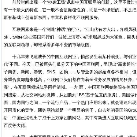
前段时间出现一个“抄袭工场”讽刺中国互联网的创新，这里不做过
有一个最大的特点，它一般不会是颠覆性的，而是一种渐进的。不是把
原有基础上创造新东西，丰富和多样化互联网服务。
互联网素来是一个制造“神话”的行业。“江山代有才人出，各领风骚二三
ok，twitter这些美国同行们一波波上演着小虾米崛起成为大鲨鱼，
的互联网领域，却维系着多年不变的市场版图。
十几年来飞速成长的中国互联网业，悄然发生着某种演变。与创业初
代”不同。今天，已被巨头们瓜分天下的中国互联网，呈现出“赢家通吃
子商务、新闻、游戏、SNS、团购……尽管业务的起始点各不相同，但
务重合度却越来越高，互联网巨头们都在向着全业务发展的格局狂奔。
寨”，在互联网领域似乎同样清晰。一方 面，中国互联网始终跟在美国
到搜索，从社交网站到微博，从团购到LBS(基于位置的服务)，美国
面，国内同行之间，一个流行产品、一个热门应用出来，就会迅速出现
开同质化的竞争。团购网站就是一个明显的例子，自去年初美国的Group
后，中国已涌现出了成千上万家团购网站，其中有新进入互联网领域的
百度等大佬。