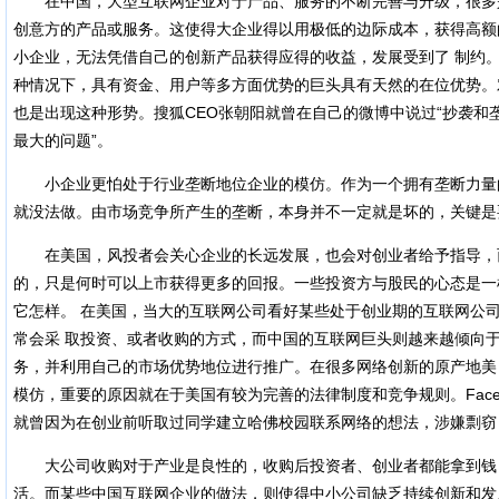
在中国，大型互联网企业对于产品、服务的不断完善与升级，很多是
创意方的产品或服务。这使得大企业得以用极低的边际成本，获得高额
小企业，无法凭借自己的创新产品获得应得的收益，发展受到了 制约
种情况下，具有资金、用户等多方面优势的巨头具有天然的在位优势。
也是出现这种形势。搜狐CEO张朝阳就曾在自己的微博中说过“抄袭和
最大的问题”。
小企业更怕处于行业垄断地位企业的模仿。作为一个拥有垄断力量
就没法做。由市场竞争所产生的垄断，本身并不一定就是坏的，关键是
在美国，风投者会关心企业的长远发展，也会对创业者给予指导，
的，只是何时可以上市获得更多的回报。一些投资方与股民的心态是一
它怎样。 在美国，当大的互联网公司看好某些处于创业期的互联网公
常会采 取投资、或者收购的方式，而中国的互联网巨头则越来越倾向
务，并利用自己的市场优势地位进行推广。在很多网络创新的原产地美
模仿，重要的原因就在于美国有较为完善的法律制度和竞争规则。Faceb
就曾因为在创业前听取过同学建立哈佛校园联系网络的想法，涉嫌剽窃，
大公司收购对于产业是良性的，收购后投资者、创业者都能拿到钱
活。而某些中国互联网企业的做法，则使得中小公司缺乏持续创新和发