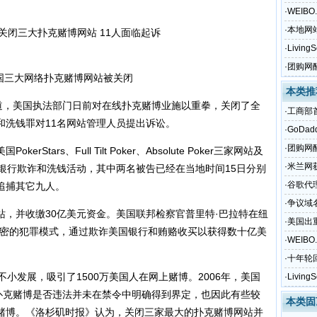
诉
·
WEIB
·
本地网
·
Livin
·
团购网
大网络扑克赌博网站被关闭
本类推
，美国执法部门日前对在线扑克赌博业施以重拳，关闭了全
·
工商部
和洗钱罪对11名网站管理人员提出诉讼。
·
GoDa
获得
·
团购网
ars、Full Tilt Poker、Absolute Poker三家网站及
·
米兰网
银行欺诈和洗钱活动，其中两名被告已经在当地时间15日分别
·
谷歌代
追捕其它九人。
·
争议域名
并收缴30亿美元资金。美国联邦检察官普里特·巴拉特在纽
·
美国出
缜密的犯罪模式，通过欺诈美国银行和贿赂收买以获得数十亿美
诉
·
WEIB
·
十年轮
发展，吸引了1500万美国人在网上赌博。2006年，美国
·
Livin
是扑克赌博是否违法并未在禁令中明确得到界定，也因此有些较
本类固
赌博。《洛杉矶时报》认为，关闭三家最大的扑克赌博网站并