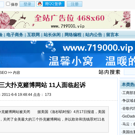
保存
验
|
电子商务
|
互联网
|
站长休闲
|
网络编程
|
站内公告
|
留言本
SEO
>> 内容
三大扑克赌博网站 11人面临起诉
本类热
·
工商部
011-6-6 19:48:44 点击：
173
·
争议域名
·
谷歌代
博网站被关闭 据美国《洛杉矶时报》4月17日报道，美国
·
GoDa
，关闭了全美最大的三个扑克赌博网站，并以欺诈和洗钱罪对11名
获得
·
马云：
·
美国出