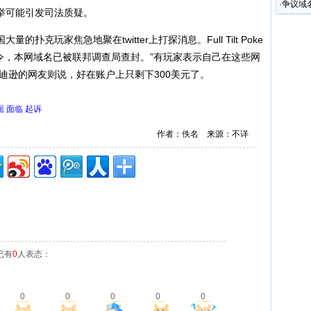
·
争议域名
举可能引发司法质疑。
玩家焦急地聚在twitter上打探消息。Full Tilt Poke
查令，本网域名已被联邦调查局查封。”有玩家表示自己在这些网
迪逊的网友则说，好在账户上只剩下300美元了。
面
面临
起诉
作者：佚名 来源：不详
已有
0
人表态：
0
0
0
0
0