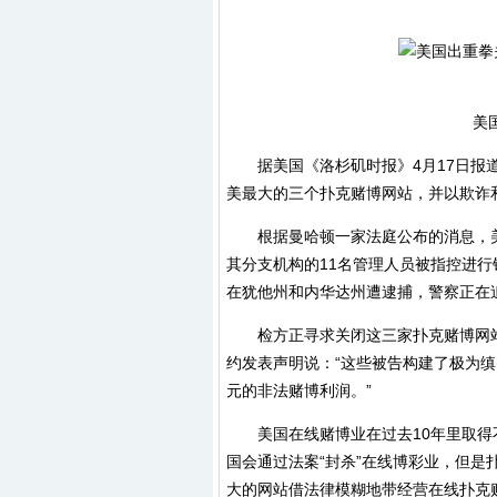
美国三
据美国《洛杉矶时报》4月17日报道
美最大的三个扑克赌博网站，并以欺诈
根据曼哈顿一家法庭公布的消息，美国PokerSt
其分支机构的11名管理人员被指控进行
在犹他州和内华达州遭逮捕，警察正在
检方正寻求关闭这三家扑克赌博网站，
约发表声明说：“这些被告构建了极为
元的非法赌博利润。”
美国在线赌博业在过去10年里取得不小
国会通过法案“封杀”在线博彩业，但
大的网站借法律模糊地带经营在线扑克