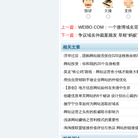
惊讶
欠揍
支持
上一篇：
WEIBO.COM：一个微博域名
下一篇：
争议域名仲裁案频发 草根“蚂蚁”
相关文章
·
浮华过后，团购网站能否抓住020这根救命稻
型？
·
网站投资：你和我的20个自身检查
·
莫走“铁公鸡”路线：网站运营舍小钱才能敛大
·
用虫虫营销助手做企业网站的外链优化
·
【原创】地方信息网站如何在夹缝中生存
·
创建优质单页网站的6个秘诀 设计别出心裁的
·
施宇宁分享如何为网站选取好域名
·
网站运营之头衔的权威暗示影响力
·
浅谈网站赚钱之营利模式的重要性
·
淘淘搜联盟链接价值评估引热议 网站的链接