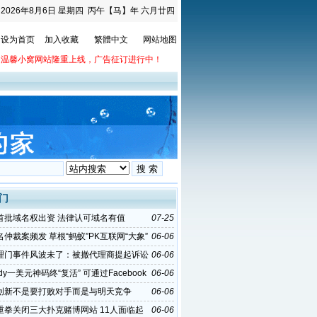
2026年8月6日
星期四
丙午【马】年 六月廿四
设为首页
加入收藏
繁體中文
网站地图
温馨小窝网站隆重上线，广告征订进行中！
门
首批域名权出资 法律认可域名有值
07-25
仲裁案频发 草根“蚂蚁”PK互联网“大象”
06-06
理门事件风波未了：被撤代理商提起诉讼
06-06
ddy一美元神码终“复活” 可通过Facebook
06-06
创新不是要打败对手而是与明天竞争
06-06
重拳关闭三大扑克赌博网站 11人面临起
06-06