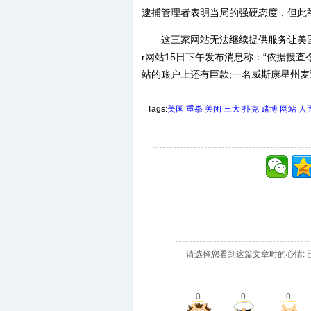
逮捕管理者表明当局的强硬态度，但此
这三家网站无法继续提供服务让美国大量的扑克
r网站15日下午发布消息称：“依据搜
站的账户上还有巨款;一名威斯康星州麦
Tags:
美国
重拳
关闭
三大
扑克
赌博
网站
人
请选择您看到这篇文章时的心情: 
0
0
0