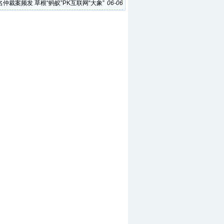
仲裁案频发 草根“蚂蚁”PK互联网“大象”
06-06