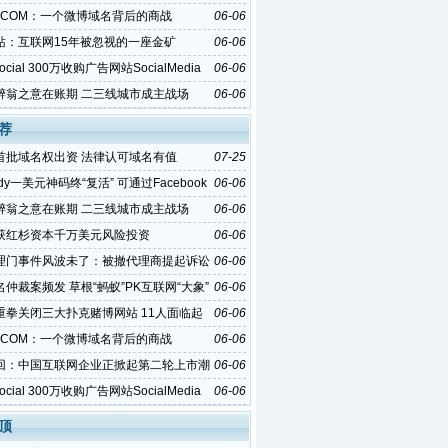
O.COM：一个微博域名背后的商战
06-06
站：互联网15年被忽视的一座金矿
06-06
gSocial 300万收购广告网站SocialMedia
06-06
醉翁之意在账期 二三线城市成主战场
06-06
荐
首批域名权出资 法律认可域名有值
07-25
ddy一美元神码终“复活” 可通过Facebook
06-06
醉翁之意在账期 二三线城市成主战场
06-06
获红杉资本千万美元风险投资
06-06
理门事件风波未了：被撤代理商提起诉讼
06-06
仲裁案频发 草根“蚂蚁”PK互联网“大象”
06-06
重拳关闭三大扑克赌博网站 11人面临起
06-06
O.COM：一个微博域名背后的商战
06-06
回：中国互联网企业正掀起第二轮上市潮
06-06
gSocial 300万收购广告网站SocialMedia
06-06
顶