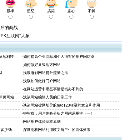
很棒
愤怒
搞笑
恶心
不解
背后的商战
PK互联网“大象”
草顺利转
·
如何提高企业网站和个人博客的用户回访率
·
如何做好县级地方网站
财
·
浅谈电影网站提升流量之法
·
浅谈如何做好门户网站
·
在网站运营中哪些事情是钱办不到的
单页网站
·
浅谈网站编辑人员的日常工作
·
谈谈网站被网址导航hao123收录的意义和作用
·
钟智鑫：用户体验分析之网站易用性（一）
·
网站用户体验基本原则
值多少钱
·
深度剖析网站利用软文所产生的具体效果