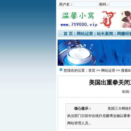
用户名：
密码：
首 页
|
网站运营
|
站长新闻
|
网赚经
您现在的位置：
首页
>>
网站运营
>>
搜索&
美国出重拳关闭
时间：2
核心提示：
美国三大网络扑克赌
执法部门日前对在线扑克赌博业施以重拳
网站管理人员...