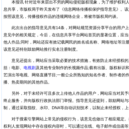
本报讯 针对近年来层出不穷的网站侵犯版权现象，为了维护权利人
息共享，市版权局于昨天发布了《信息网络传播权保护指导意见》。该
按照该意见，传播侵权作品的违规网络企业，将被市版权局约谈。
此次出台的指导意见共有14条，对网站规范资源分享平台的用户上
意见中的相关规定，今后，在信息共享平台网站首页的显著位置，应当
他人作品;同时，网站还应有效记载网民的姓名或名称、网络地址等注
该意见还特别鼓励网站推行实名注册制度。
意见还提出，网站应当采取必要的技术措施，有效防止未经授权的
括：电影、
电视剧
及其他专业制作的长视频作品;载有出版、版权标识和
艺演出等电视、网络直播节目;一般公众所熟知的知名作者、制作者的作
播、热卖期间的其他作品。
另外，对于未经许可且多次上传他人作品的用户，网站应当对其予以
终止服务，并向版权行政执法部门举报。指导意见还提到，鼓励网站与
制，通过采取指纹、水印、DNA等自动识别技术，以制止未经授权，
对于搜索引擎网站上常见的侵权行为，该意见也做出了相应规定。
权利人发现网站中存在侵权内容时，可以通过在线、电子邮件或信函等