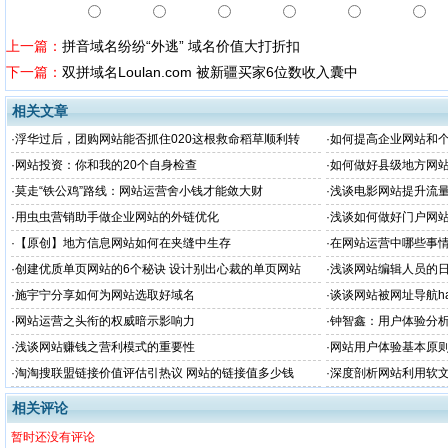
上一篇：
拼音域名纷纷“外逃” 域名价值大打折扣
下一篇：
双拼域名Loulan.com 被新疆买家6位数收入囊中
相关文章
·
浮华过后，团购网站能否抓住020这根救命稻草顺利转
·
如何提高企业网站和
型？
·
网站投资：你和我的20个自身检查
·
如何做好县级地方网
·
莫走“铁公鸡”路线：网站运营舍小钱才能敛大财
·
浅谈电影网站提升流
·
用虫虫营销助手做企业网站的外链优化
·
浅谈如何做好门户网
·
【原创】地方信息网站如何在夹缝中生存
·
在网站运营中哪些事
·
创建优质单页网站的6个秘诀 设计别出心裁的单页网站
·
浅谈网站编辑人员的
·
施宇宁分享如何为网站选取好域名
·
谈谈网站被网址导航ha
·
网站运营之头衔的权威暗示影响力
·
钟智鑫：用户体验分
·
浅谈网站赚钱之营利模式的重要性
·
网站用户体验基本原
·
淘淘搜联盟链接价值评估引热议 网站的链接值多少钱
·
深度剖析网站利用软
相关评论
暂时还没有评论