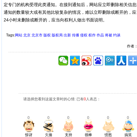
定专门的机构受理此类通知。在接到通知后，网站应立即删除相关信息
通知的数量较大或有其他比较复杂的情况，难以立即删除或断开的，应当
24小时未删除或断开的，应当向权利人做出书面说明。
Tags:
网站
北京
北京市
版权
版权局
出新
传播
侵权
权作
作品
将被
约谈
作者
请选择您看到这篇文章时的心情: 已有
0
人表态：
0
0
0
0
0
0
惊讶
欠揍
支持
很棒
愤怒
搞笑