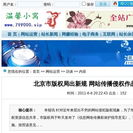
用户名：
密码：
保存
首 页
|
网站运营
|
站长新闻
|
网赚经验
|
电子商务
|
互联网
|
站长休
您现在的位置：
首页
>>
网站运营
>>
访谈
>> 内容
北京市版权局出新规 网站传播侵权作
时间：2011-6-6 20:22:43 点击：
152
核心提示：
本报讯 针对近年来层出不穷的网站侵犯版权现象，为了维
权资源信息共享，市版权局于昨天发布了《信息网络传播权保护指导意见》。
施。按照该意见，...