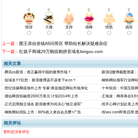
0
0
0
0
0
0
惊讶
欠揍
支持
很棒
愤怒
搞笑
上一篇：
图王亲自坐镇A5问答区 帮助站长解决疑难杂症
下一篇：
红孩子商城29万购缤购拼音域名bingou.com
相关文章
·
腾讯vs新浪：谁正赢得中国的微博市场？
·
新浪Q微博截图泄露
·
短域名YY狂想：新浪微博该不该拿下w.cn？
·
钢铁网站领军行业网站
·
世纪佳缘网或海外上市 专家:将促婚恋网站市场净化
·
十年轮回：中国互联
·
酒仙网首轮融资2000万美元 计划2014年上市
·
王海波：网库将在9月
·
正式启用独立域名 新浪微博为何决心“独立成军”
·
传开心网计划赴美上市
·
钢铁网站排队上市：80%收入来自会员费+广告
·
传sex.com即将启用
相关评论
暂时还没有评论